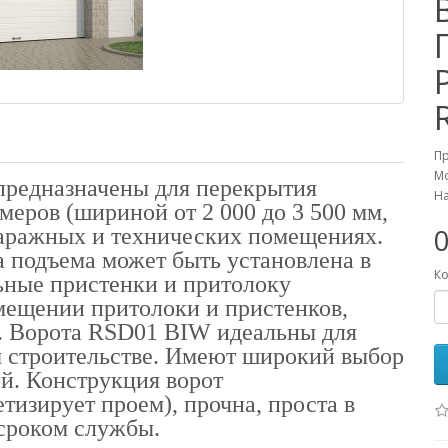
П
Мо
редназначены для перекрытия
На
еров (шириной от 2 000 до 3 500 мм,
0
 гаражных и технических помещениях.
а подъема может быть установлена в
Ко
ные пристенки и притолоку
омещении притолоки и пристенков,
. Ворота RSD01 BIW идеальны для
м строительстве. Имеют широкий выбор
й. Конструкция ворот
изирует проем), прочна, проста в
сроком службы.