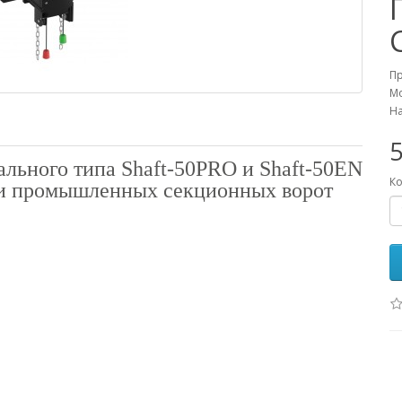
П
Мо
На
5
льного типа Shaft-50PRO и Shaft-50EN
Ко
ии промышленных секционных ворот